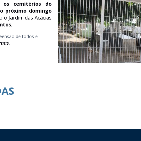
9,
os cemitérios do
 no próximo domingo
o o Jardim das Acácias
ntos
.
reensão de todos e
emas
.
DAS