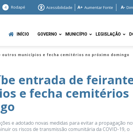
4
Rodapé
Acessibilidade
Aumentar Fonte
Dim
INÍCIO
GOVERNO
MUNICÍPIO
LEGISLAÇÃO
D
 outros municípios e fecha cemitérios no próximo domingo
e entrada de feirant
ios e fecha cemitérios
e
ngo
ações e adotado novas medidas para evitar a propagação n
minuir os riscos de transmissão comunitária da COVID-19, o