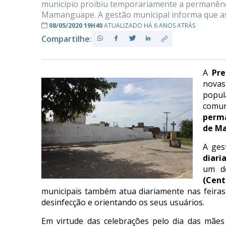
município proibiu temporariamente a permanência
Mamanguape. A gestão municipal informa que as f
08/05/2020 19H40
ATUALIZADO HÁ 6 ANOS ATRÁS
Compartilhe:
PB
A
Pre
nova
popul
comun
perma
de M
A ges
diari
um de
(Cent
municipais também atua diariamente nas feiras
desinfecção e orienta
ndo
os seus usuários.
Em virtude das celebrações pelo dia das mães 