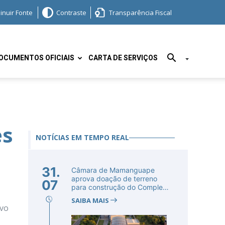
inuir Fonte
Contraste
Transparência Fiscal
OCUMENTOS OFICIAIS
CARTA DE SERVIÇOS
es
NOTÍCIAS EM TEMPO REAL
31.
Câmara de Mamanguape
aprova doação de terreno
07
para construção do Complexo
Educac...
SAIBA MAIS
ovo