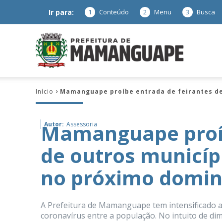
Ir para:
1
Conteúdo
2
Menu
3
Busca
Prefeitura
Início
Mamanguape proíbe entrada de feirantes de
de
Mamanguape proíb
Autor:
Assessoria
de outros municíp
Mamanguap
no próximo domi
A Prefeitura de Mamanguape tem intensificado 
–
coronavírus entre a população. No intuito de di