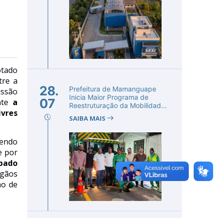
otado
re a
28.
Prefeitura de Mamanguape
ssão
Inicia Maior Programa de
07
nte
a
Reestruturação da Mobilidade
ivres
Urba...
SAIBA MAIS
endo
e por
bado
rgãos
ho de