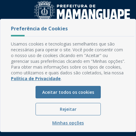
Preferência de Cookies
Rua do Imperador, 78, Centro
CEP: 58.280-000 - Mamanguape/PB
Usamos cookies e tecnologias semelhantes que são
Fone: (83) 3292-2246
necessárias para operar o site. Você pode consentir com
Email: comunicacao@mamanguape.pb.gov.br
o nosso uso de cookies clicando em "Aceitar" ou
Expediente: Segunda à Sexta, das 08h às 13h
gerenciar suas preferências clicando em “Minhas opções”.
Para obter mais informações sobre os tipos de cookies,
como utilizamos e quais dados são coletados, leia nossa
Mapa do Site
Política de Privacidade
.
Perguntas frequentes
Manual de Navegação
Aceitar todos os cookies
Glossário
Rejeitar
Ouvidoria
Serviços Internos
Minhas opções
Política de Privacidade