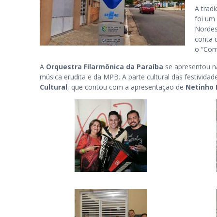
A tradi
foi um
Nordes
conta 
o “Co
A
Orquestra Filarmônica da Paraíba
se apresentou na
música erudita e da MPB. A parte cultural das festivida
Cultural
, que contou com a apresentação de
Netinho 