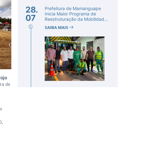
28.
Prefeitura de Mamanguape
Inicia Maior Programa de
07
Reestruturação da Mobilidade
Urba...
SAIBA MAIS
újo
ura de
i
0,