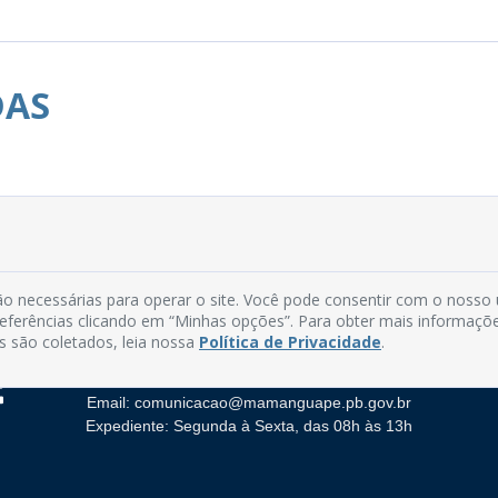
DAS
o necessárias para operar o site. Você pode consentir com o nosso
preferências clicando em “Minhas opções”. Para obter mais informaçõ
Rua do Imperador, 78, Centro
s são coletados, leia nossa
Política de Privacidade
.
CEP: 58.280-000 - Mamanguape/PB
Fone: (83) 3292-2246
Email: comunicacao@mamanguape.pb.gov.br
Expediente: Segunda à Sexta, das 08h às 13h