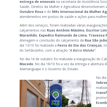
entrega de enxovais
na secretaria de Assistência Socia
Saúde, Direitos da Mulher e Agricultura desenvolveram 
Outubro Rosa
e do
Mês Internacional da Mulher Ag
atendimentos em postos de saúde e ações para mulhere
Além dos serviços, foram realizadas várias inaugurações
calçamentos nas
Ruas Antônio Máximo
,
Escritor Lim
Maranhão
,
Expedito Raimundo de Lima
,
Travessa F
drenagem e conclusão do calçamento da
Rua São João
dia 13/10 foi realizada a
Festa do Dia das Crianças
, n
do Sertãozinho, com a atração “
A Barca Maluka”
.
No dia 16 de outubro foi realizada a inauguração do C
Macedo
. No dia 18/10 foi a vez da entrega e abertura 
Mamanguape e o Governo do Estado.
No dia
Sebra
realiz
trans
promov
Econô