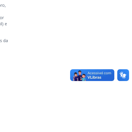
bro,
or
l) e
os da