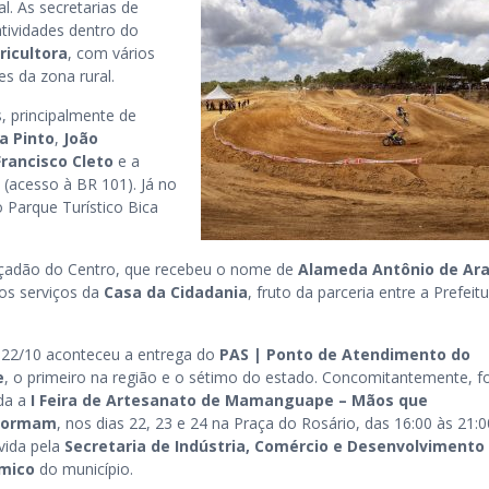
l. As secretarias de
atividades dentro do
ricultora
, com vários
s da zona rural.
, principalmente de
a Pinto
,
João
rancisco Cleto
e a
(acesso à BR 101). Já no
o Parque Turístico Bica
alçadão do Centro, que recebeu o nome de
Alameda Antônio de Ara
dos serviços da
Casa da Cidadania
, fruto da parceria entre a Prefeit
 22/10 aconteceu a entrega do
PAS | Ponto de Atendimento do
e
, o primeiro na região e o sétimo do estado. Concomitantemente, fo
ada a
I Feira de Artesanato de Mamanguape – Mãos que
formam
, nos dias 22, 23 e 24 na Praça do Rosário, das 16:00 às 21:0
ida pela
Secretaria de Indústria, Comércio e Desenvolvimento
mico
do município.