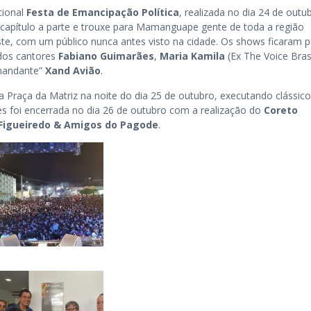
cional
Festa de Emancipação Política
, realizada no dia 24 de outu
 capítulo a parte e trouxe para Mamanguape gente de toda a região
te, com um público nunca antes visto na cidade. Os shows ficaram p
dos cantores
Fabiano Guimarães
,
Maria Kamila
(Ex The Voice Brasi
mandante”
Xand Avião
.
 Praça da Matriz na noite do dia 25 de outubro, executando clássic
des foi encerrada no dia 26 de outubro com a realização do
Coreto
Figueiredo & Amigos do Pagode
.