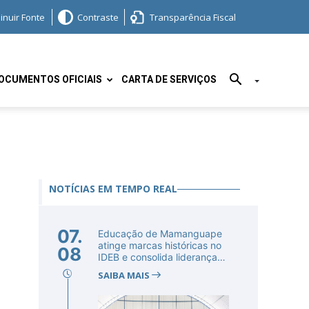
inuir Fonte
Contraste
Transparência Fiscal
OCUMENTOS OFICIAIS
CARTA DE SERVIÇOS
NOTÍCIAS EM TEMPO REAL
07.
Educação de Mamanguape
atinge marcas históricas no
08
IDEB e consolida liderança
no...
SAIBA MAIS