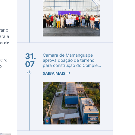
ar o
ara a
o de
31.
Câmara de Mamanguape
eira
aprova doação de terreno
07
para construção do Complexo
o
Educac...
SAIBA MAIS