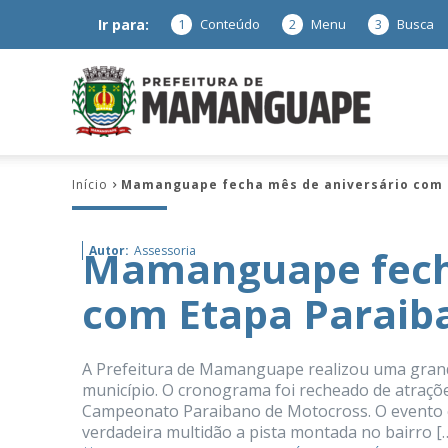
Ir para:
1
Conteúdo
2
Menu
3
Busca
Prefeitura
Início
Mamanguape fecha mês de aniversário com 
de
Mamanguape fecha
Autor:
Assessoria
com Etapa Paraib
Mamanguap
A Prefeitura de Mamanguape realizou uma grand
município. O cronograma foi recheado de atraçõ
Campeonato Paraibano de Motocross. O evento es
–
verdadeira multidão a pista montada no bairro [