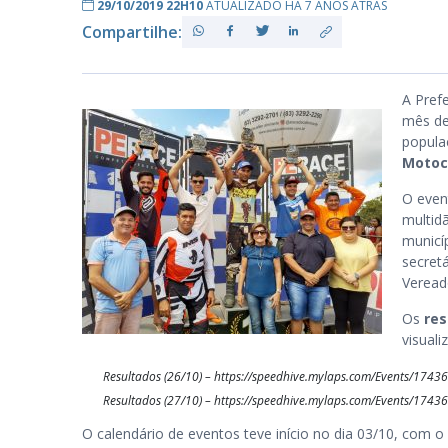
29/10/2019 22H10
ATUALIZADO HÁ 7 ANOS ATRÁS
Compartilhe:
PB
A Pref
mês de
popula
Motoc
O even
multid
municí
secret
Veread
Os
res
visuali
Resultados (26/10) –
https://speedhive.mylaps.com/Events/1743
Resultados (27/10) –
https://speedhive.mylaps.com/Events/1743
O calendário de eventos teve início no dia 03/10, com o