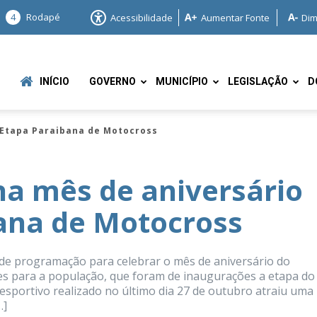
4
Rodapé
Acessibilidade
Aumentar Fonte
Dim
INÍCIO
GOVERNO
MUNICÍPIO
LEGISLAÇÃO
D
Etapa Paraibana de Motocross
 mês de aniversário
ana de Motocross
e
e programação para celebrar o mês de aniversário do
es para a população, que foram de inaugurações a etapa do
portivo realizado no último dia 27 de outubro atraiu uma
…]