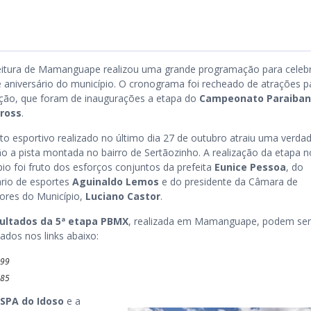
eitura de Mamanguape realizou uma grande programação para celebr
 aniversário do município. O cronograma foi recheado de atrações p
ção, que foram de inaugurações a etapa do
Campeonato Paraiban
ross
.
to esportivo realizado no último dia 27 de outubro atraiu uma verdad
ão a pista montada no bairro de Sertãozinho. A realização da etapa n
pio foi fruto dos esforços conjuntos da prefeita
Eunice Pessoa
, do
ário de esportes
Aguinaldo Lemos
e do presidente da Câmara de
ores do Município,
Luciano Castor
.
ultados da 5ª etapa PBMX
, realizada em Mamanguape, podem ser
zados nos links abaixo:
699
685
SPA do Idoso
e a