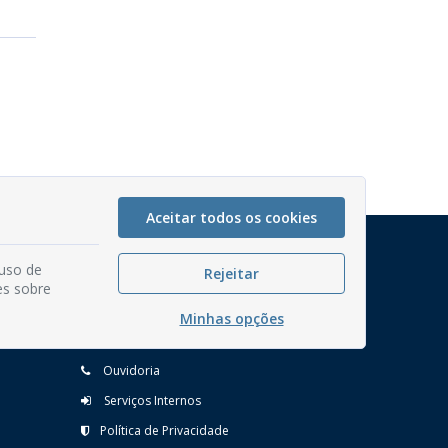
Aceitar todos os cookies
Mapa do Site
 uso de
Rejeitar
Perguntas frequentes
es sobre
Manual de Navegação
Minhas opções
Glossário
Ouvidoria
Serviços Internos
Política de Privacidade