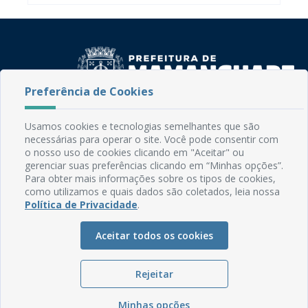
Preferência de Cookies
Rua do Imperador, 78, Centro
Usamos cookies e tecnologias semelhantes que são
CEP: 58.280-000 - Mamanguape/PB
necessárias para operar o site. Você pode consentir com
Fone: (83) 3292-2246
o nosso uso de cookies clicando em "Aceitar" ou
Email: comunicacao@mamanguape.pb.gov.br
gerenciar suas preferências clicando em “Minhas opções”.
Para obter mais informações sobre os tipos de cookies,
Expediente: Segunda à Sexta, das 08h às 13h
como utilizamos e quais dados são coletados, leia nossa
Política de Privacidade
.
Mapa do Site
Perguntas frequentes
Aceitar todos os cookies
Manual de Navegação
Glossário
Rejeitar
Ouvidoria
Minhas opções