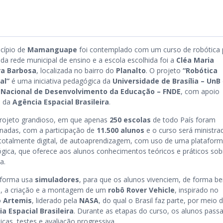
cípio de
Mamanguape
foi contemplado com um curso de robótica 
da rede municipal de ensino e a escola escolhida foi a
Cléa Maria
ra Barbosa
, localizada no bairro do
Planalto
. O projeto
“Robótica
al”
é uma iniciativa pedagógica da
Universidade de Brasília – UnB
 Nacional de Desenvolvimento da Educação – FNDE
, com apoio
o da
Agência Espacial Brasileira
.
rojeto grandioso, em que apenas
250 escolas
de todo País foram
onadas, com a participação de
11.500 alunos
e o curso será ministra
totalmente digital, de autoaprendizagem, com uso de uma platafor
gica, que oferece aos alunos conhecimentos teóricos e práticos sob
ca.
aforma usa
simuladores
, para que os alunos vivenciem, de forma b
ta, a criação e a montagem de um
robô Rover Vehicle
, inspirado no
o
Artemis
, liderado pela
NASA
, do qual o Brasil faz parte, por meio 
a Espacial Brasileira
. Durante as etapas do curso, os alunos pas
icas, testes e avaliação progressiva.