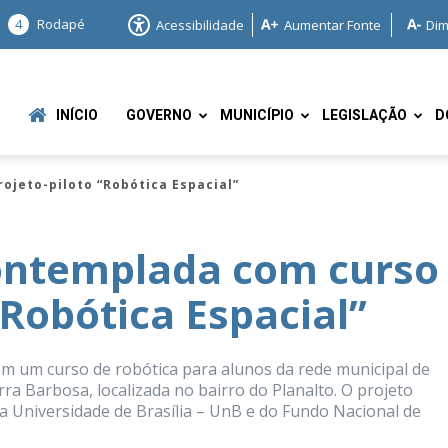
4
Rodapé
Acessibilidade
Aumentar Fonte
Dim
INÍCIO
GOVERNO
MUNICÍPIO
LEGISLAÇÃO
D
jeto-piloto “Robótica Espacial”
ntemplada com curso
“Robótica Espacial”
e
 um curso de robótica para alunos da rede municipal de
rra Barbosa, localizada no bairro do Planalto. O projeto
da Universidade de Brasília – UnB e do Fundo Nacional de