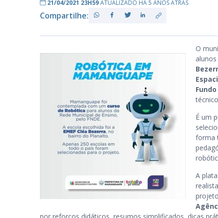
21/04/2021 23H59
ATUALIZADO HÁ 5 ANOS ATRÁS
Compartilhe:
PB
O muni
alunos 
Bezer
Espaci
Fundo
técnic
É um p
seleci
forma 
pedagó
robóti
A plat
realis
projet
Agênci
por reforços didáticos, resumos simplificados, dicas prát