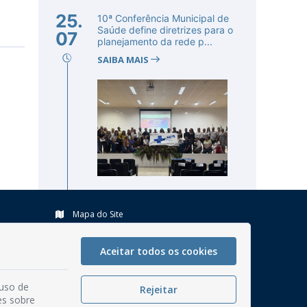
25.
10ª Conferência Municipal de
Saúde define diretrizes para o
07
planejamento da rede p...
SAIBA MAIS
Mapa do Site
Perguntas frequentes
Aceitar todos os cookies
Manual de Navegação
Glossário
 uso de
Rejeitar
Ouvidoria
es sobre