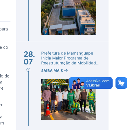
para
e do
28.
Prefeitura de Mamanguape
Inicia Maior Programa de
07
Reestruturação da Mobilidade
Urba...
SAIBA MAIS
do de
ma
re
em
da
sam