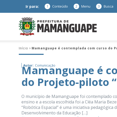
Ir para:
1
Conteúdo
2
Menu
3
Busca
Prefeitura
Início
Mamanguape é contemplada com curso do Pro
de
Mamanguape é co
Autor:
Comunicação
do Projeto-piloto 
Mamanguap
O município de Mamanguape foi contemplado com
ensino e a escola escolhida foi a Cléa Maria Beze
“Robótica Espacial” é uma iniciativa pedagógica 
–
Desenvolvimento da Educação […]