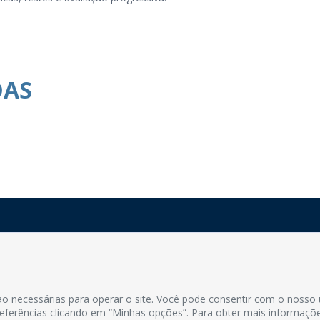
DAS
Rua do Imperador, 78, Centro
CEP: 58.280-000 - Mamanguape/PB
Fone: (83) 3292-2246
o necessárias para operar o site. Você pode consentir com o nosso
Email: comunicacao@mamanguape.pb.gov.br
preferências clicando em “Minhas opções”. Para obter mais informaçõ
Expediente: Segunda à Sexta, das 08h às 13h