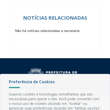
NOTÍCIAS RELACIONADAS
Não há notícias relacionadas a secretaria
Preferência de Cookies
Usamos cookies e tecnologias semelhantes que são
Rua do Imperador, 78, Centro
necessárias para operar o site. Você pode consentir com
CEP: 58.280-000 - Mamanguape/PB
o nosso uso de cookies clicando em "Aceitar" ou
Fone: (83) 3292-2246
gerenciar suas preferências clicando em “Minhas opções”.
Email: comunicacao@mamanguape.pb.gov.br