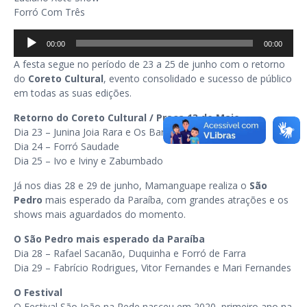
Forró Com Três
Tocador
00:00
00:00
de
A festa segue no período de 23 a 25 de junho com o retorno
áudio
do
Coreto Cultural
, evento consolidado e sucesso de público
em todas as suas edições.
Retorno do Coreto Cultural / Praça 13 de Maio
Dia 23 – Junina Joia Rara e Os Barbosas
Dia 24 – Forró Saudade
Dia 25 – Ivo e Iviny e Zabumbado
Já nos dias 28 e 29 de junho, Mamanguape realiza o
São
Pedro
mais esperado da Paraíba, com grandes atrações e os
shows mais aguardados do momento.
O São Pedro mais esperado da Paraíba
Dia 28 – Rafael Sacanão, Duquinha e Forró de Farra
Dia 29 – Fabrício Rodrigues, Vitor Fernandes e Mari Fernandes
O Festival
O Festival São João na Rede nasceu em 2020, primeiro ano na