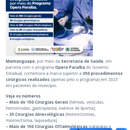
Mamanguape
, por meio da
Secretaria de Saúde
, em
parceria com o programa
Opera Paraíba
do Governo
Estadual, comemora a marca superior a
350 procedimentos
cirúrgicos realizados
(apenas pelo o programa) em 2023
em pacientes do município.
Veja os números
–
Mais de 150 Cirurgias Gerais
(hérnias, vesículas,
hemorroidas, gastroplastia, exérese de lipoma);
–
35 Cirurgias Ginecológicas
(histerectomias,
miomectomia, laqueadura);
–
Mais de 150 Cirurgias Oftalmológicas
(cataratas e