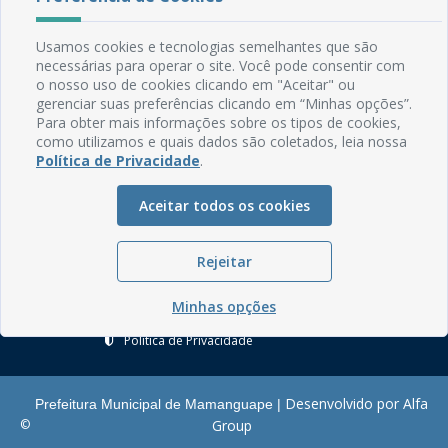
Rua do Imperador, 78, Centro
Usamos cookies e tecnologias semelhantes que são
CEP: 58.280-000 - Mamanguape/PB
necessárias para operar o site. Você pode consentir com
Fone: (83) 3292-2246
o nosso uso de cookies clicando em "Aceitar" ou
Email: comunicacao@mamanguape.pb.gov.br
gerenciar suas preferências clicando em “Minhas opções”.
Expediente: Segunda à Sexta, das 08h às 13h
Para obter mais informações sobre os tipos de cookies,
como utilizamos e quais dados são coletados, leia nossa
Política de Privacidade
.
Mapa do Site
Perguntas frequentes
Aceitar todos os cookies
Manual de Navegação
Glossário
Rejeitar
Ouvidoria
Minhas opções
Serviços Internos
Política de Privacidade
Desenvolvido por Alfa
Prefeitura Municipal de Mamanguape |
©
Group