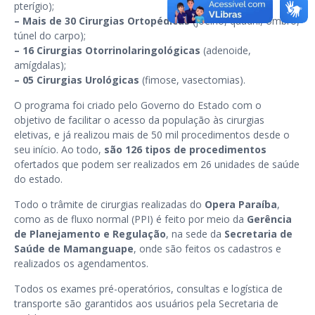
pterígio);
–
Mais de 30 Cirurgias Ortopédicas
(joelho, quadril, ombro,
túnel do carpo);
–
16 Cirurgias Otorrinolaringológicas
(adenoide,
amígdalas);
–
05 Cirurgias Urológicas
(fimose, vasectomias).
O programa foi criado pelo Governo do Estado com o
objetivo de facilitar o acesso da população às cirurgias
eletivas, e já realizou mais de 50 mil procedimentos desde o
seu início. Ao todo,
são 126 tipos de procedimentos
ofertados que podem ser realizados em 26 unidades de saúde
do estado.
Todo o trâmite de cirurgias realizadas do
Opera Paraíba
,
como as de fluxo normal (PPI) é feito por meio da
Gerência
de Planejamento e Regulação
, na sede da
Secretaria de
Saúde de Mamanguape
, onde são feitos os cadastros e
realizados os agendamentos.
Todos os exames pré-operatórios, consultas e logística de
transporte são garantidos aos usuários pela Secretaria de