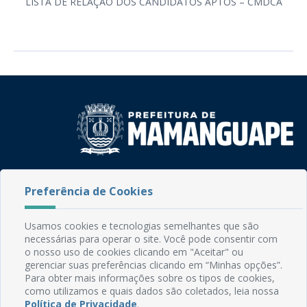
LISTA DE RELAÇÃO DOS CANDIDATOS APTOS – CMDCA
Rua do Imperador, 78, Centro
Preferência de Cookies
CEP: 58.280-000 - Mamanguape/PB
Fone: (83) 3292-2246
Email: comunicacao@mamanguape.pb.gov.br
Usamos cookies e tecnologias semelhantes que são
Expediente: Segunda à Sexta, das 08h às 13h
necessárias para operar o site. Você pode consentir com
o nosso uso de cookies clicando em "Aceitar" ou
gerenciar suas preferências clicando em “Minhas opções”.
Mapa do Site
Para obter mais informações sobre os tipos de cookies,
Perguntas frequentes
como utilizamos e quais dados são coletados, leia nossa
Política de Privacidade
.
Manual de Navegação