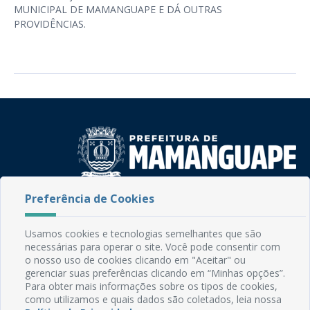
MUNICIPAL DE MAMANGUAPE E DÁ OUTRAS
PROVIDÊNCIAS.
Preferência de Cookies
Rua do Imperador, 78, Centro
CEP: 58.280-000 - Mamanguape/PB
Fone: (83) 3292-2246
Usamos cookies e tecnologias semelhantes que são
Email: comunicacao@mamanguape.pb.gov.br
necessárias para operar o site. Você pode consentir com
Expediente: Segunda à Sexta, das 08h às 13h
o nosso uso de cookies clicando em "Aceitar" ou
gerenciar suas preferências clicando em “Minhas opções”.
Para obter mais informações sobre os tipos de cookies,
Mapa do Site
como utilizamos e quais dados são coletados, leia nossa