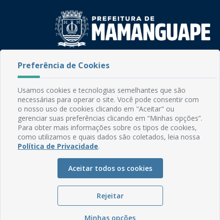
Rua do Imperador, 78, Centro
Preferência de Cookies
CEP: 58.280-000 - Mamanguape/PB
Fone: (83) 3292-2246
Usamos cookies e tecnologias semelhantes que são
Email: comunicacao@mamanguape.pb.gov.br
necessárias para operar o site. Você pode consentir com
Expediente: Segunda à Sexta, das 08h às 13h
o nosso uso de cookies clicando em "Aceitar" ou
gerenciar suas preferências clicando em “Minhas opções”.
Mapa do Site
Para obter mais informações sobre os tipos de cookies,
como utilizamos e quais dados são coletados, leia nossa
Perguntas frequentes
Política de Privacidade
.
Manual de Navegação
Aceitar todos os cookies
Glossário
Ouvidoria
Rejeitar
Serviços Internos
Política de Privacidade
Minhas opções