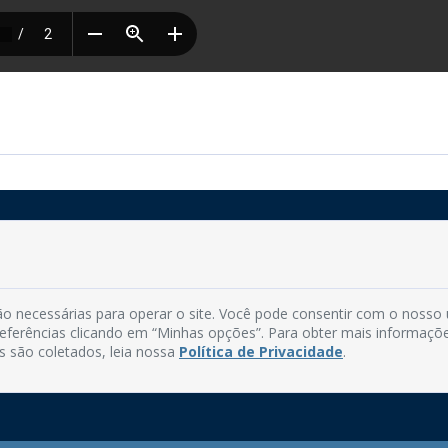
Rua do Imperador, 78, Centro
CEP: 58.280-000 - Mamanguape/PB
o necessárias para operar o site. Você pode consentir com o nosso
Fone: (83) 3292-2246
preferências clicando em “Minhas opções”. Para obter mais informaçõ
Email: comunicacao@mamanguape.pb.gov.br
s são coletados, leia nossa
Política de Privacidade
.
Expediente: Segunda à Sexta, das 08h às 13h