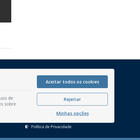
Mapa do Site
Perguntas frequentes
Aceitar todos os cookies
Manual de Navegação
 uso de
Glossário
Rejeitar
es sobre
Ouvidoria
Minhas opções
Serviços Internos
Política de Privacidade