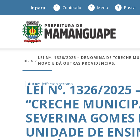
Ir para:
1
Conteúdo
2
Menu
3
Busca
Prefeitura
LEI Nº. 1326/2025 – DENOMINA DE “CRECHE 
Início
NOVO E DÁ OUTRAS PROVIDÊNCIAS.
de
LEI Nº. 1326/202
Autor:
jefferson serrano
“CRECHE MUNICIP
Mamanguap
SEVERINA GOMES 
UNIDADE DE ENS
–