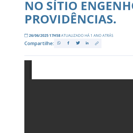
NO SÍTIO ENGENH
PROVIDÊNCIAS.
PB
26/06/2025 17H58
ATUALIZADO HÁ 1 ANO ATRÁS
Compartilhe: