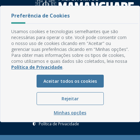
Preferência de Cookies
Rua do Imperador, 78, Centro
Usamos cookies e tecnologias semelhantes que são
CEP: 58.280-000 - Mamanguape/PB
necessárias para operar o site. Você pode consentir com
Fone: (83) 3292-2246
o nosso uso de cookies clicando em "Aceitar" ou
Email: comunicacao@mamanguape.pb.gov.br
gerenciar suas preferências clicando em “Minhas opções”.
Expediente: Segunda à Sexta, das 08h às 13h
Para obter mais informações sobre os tipos de cookies,
como utilizamos e quais dados são coletados, leia nossa
Política de Privacidade
.
Mapa do Site
Perguntas frequentes
Aceitar todos os cookies
Manual de Navegação
Glossário
Rejeitar
Ouvidoria
Minhas opções
Serviços Internos
Política de Privacidade