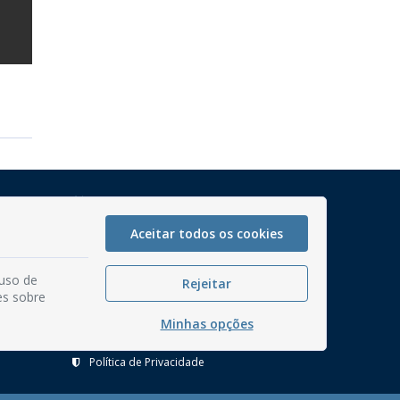
Mapa do Site
Perguntas frequentes
Aceitar todos os cookies
Manual de Navegação
 uso de
Glossário
Rejeitar
es sobre
Ouvidoria
Minhas opções
Serviços Internos
Política de Privacidade