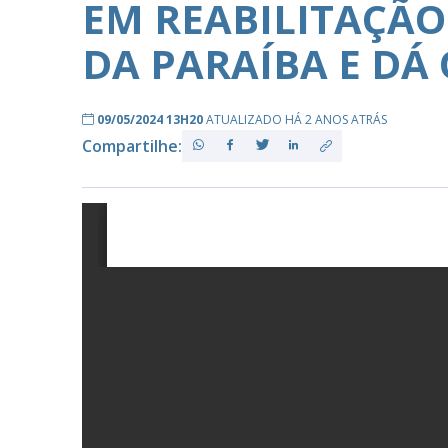
EM REABILITAÇÃO 
DA PARAÍBA E DÁ
PB
09/05/2024 13H20
ATUALIZADO HÁ 2 ANOS ATRÁS
Compartilhe: