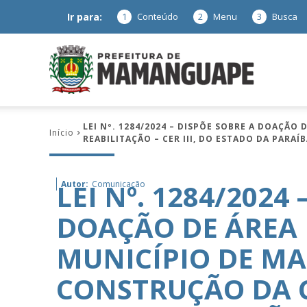
Ir para:
1
Conteúdo
2
Menu
3
Busca
Prefeitura
LEI Nº. 1284/2024 – DISPÕE SOBRE A DOAÇÃ
Início
REABILITAÇÃO – CER III, DO ESTADO DA PARAÍ
de
LEI Nº. 1284/2024
Autor:
Comunicação
DOAÇÃO DE ÁREA
Mamanguap
MUNICÍPIO DE M
CONSTRUÇÃO DA 
–