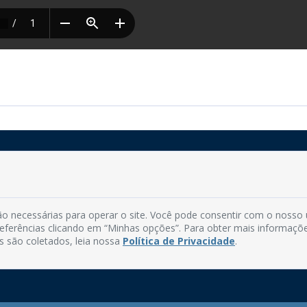
Rua do Imperador, 78, Centro
CEP: 58.280-000 - Mamanguape/PB
o necessárias para operar o site. Você pode consentir com o nosso
Fone: (83) 3292-2246
preferências clicando em “Minhas opções”. Para obter mais informaçõ
Email: comunicacao@mamanguape.pb.gov.br
s são coletados, leia nossa
Política de Privacidade
.
Expediente: Segunda à Sexta, das 08h às 13h