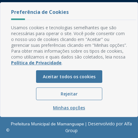
Rua do Imperador, 78, Centro
Preferência de Cookies
CEP: 58.280-000 - Mamanguape/PB
Fone: (83) 3292-2246
Usamos cookies e tecnologias semelhantes que são
Email: comunicacao@mamanguape.pb.gov.br
necessárias para operar o site. Você pode consentir com
Expediente: Segunda à Sexta, das 08h às 13h
o nosso uso de cookies clicando em "Aceitar" ou
gerenciar suas preferências clicando em “Minhas opções”.
Mapa do Site
Para obter mais informações sobre os tipos de cookies,
como utilizamos e quais dados são coletados, leia nossa
Perguntas frequentes
Política de Privacidade
.
Manual de Navegação
Aceitar todos os cookies
Glossário
Ouvidoria
Rejeitar
Serviços Internos
Política de Privacidade
Minhas opções
Desenvolvido por Alfa
Prefeitura Municipal de Mamanguape |
©
Group