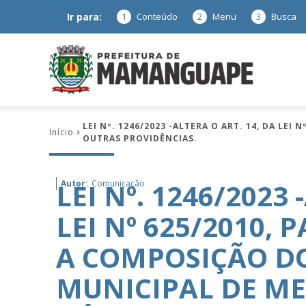
Ir para:
1
Conteúdo
2
Menu
3
Busca
Prefeitura
LEI Nº. 1246/2023 -ALTERA O ART. 14, DA LE
Início
OUTRAS PROVIDÊNCIAS.
de
LEI Nº. 1246/2023 
Autor:
Comunicação
LEI Nº 625/2010,
Mamanguap
A COMPOSIÇÃO D
MUNICIPAL DE ME
–