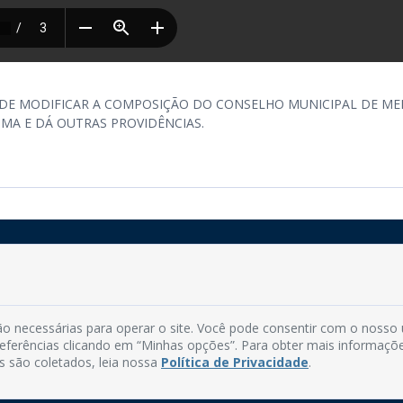
FINS DE MODIFICAR A COMPOSIÇÃO DO CONSELHO MUNICIPAL DE ME
MA E DÁ OUTRAS PROVIDÊNCIAS.
Rua do Imperador, 78, Centro
CEP: 58.280-000 - Mamanguape/PB
o necessárias para operar o site. Você pode consentir com o nosso
Fone: (83) 3292-2246
preferências clicando em “Minhas opções”. Para obter mais informaçõ
Email: comunicacao@mamanguape.pb.gov.br
s são coletados, leia nossa
Política de Privacidade
.
Expediente: Segunda à Sexta, das 08h às 13h