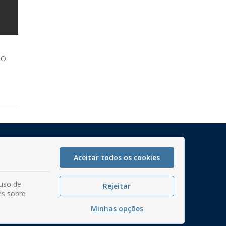
IO
Mapa do Site
Perguntas frequentes
Aceitar todos os cookies
Manual de Navegação
 uso de
Rejeitar
Glossário
es sobre
Ouvidoria
Minhas opções
Serviços Internos