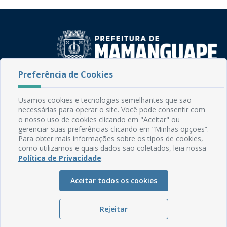
Preferência de Cookies
Rua do Imperador, 78, Centro
CEP: 58.280-000 - Mamanguape/PB
Usamos cookies e tecnologias semelhantes que são
Fone: (83) 3292-2246
necessárias para operar o site. Você pode consentir com
Email: comunicacao@mamanguape.pb.gov.br
o nosso uso de cookies clicando em "Aceitar" ou
Expediente: Segunda à Sexta, das 08h às 13h
gerenciar suas preferências clicando em “Minhas opções”.
Para obter mais informações sobre os tipos de cookies,
como utilizamos e quais dados são coletados, leia nossa
Mapa do Site
Política de Privacidade
.
Perguntas frequentes
Manual de Navegação
Aceitar todos os cookies
Glossário
Rejeitar
Ouvidoria
Serviços Internos