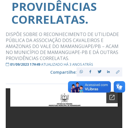
PROVIDÊNCIAS
CORRELATAS.
DISPÕE SOBRE O RECONHECIMENTO DE UTILIDADE
PÚBLICA DA ASSOCIAÇÃO DOS CAVALEIROS E
AMAZONAS DO VALE DO MAMANGUAPE/PB – ACAM
NO MUNICÍPIO DE MAMANGUAPE-PB E DÁ OUTRAS
PROVIDÊNCIAS CORRELATAS.
01/09/2023 17H49
ATUALIZADO HÁ 3 ANOS ATRÁS
Compartilhe: