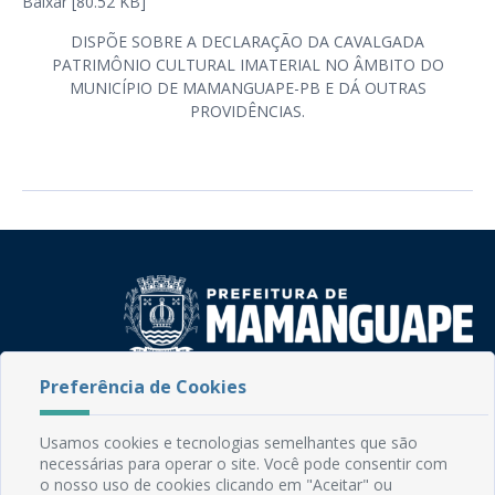
Baixar [80.52 KB]
DISPÕE SOBRE A DECLARAÇÃO DA CAVALGADA
PATRIMÔNIO CULTURAL IMATERIAL NO ÂMBITO DO
MUNICÍPIO DE MAMANGUAPE-PB E DÁ OUTRAS
PROVIDÊNCIAS.
Preferência de Cookies
Rua do Imperador, 78, Centro
CEP: 58.280-000 - Mamanguape/PB
Fone: (83) 3292-2246
Usamos cookies e tecnologias semelhantes que são
necessárias para operar o site. Você pode consentir com
Email: comunicacao@mamanguape.pb.gov.br
o nosso uso de cookies clicando em "Aceitar" ou
Expediente: Segunda à Sexta, das 08h às 13h