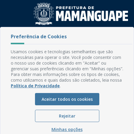
Rua do Imperador, 78, Centro
Preferência de Cookies
CEP: 58.280-000 - Mamanguape/PB
Fone: (83) 3292-2246
Usamos cookies e tecnologias semelhantes que são
Email: comunicacao@mamanguape.pb.gov.br
necessárias para operar o site. Você pode consentir com
Expediente: Segunda à Sexta, das 08h às 13h
o nosso uso de cookies clicando em "Aceitar" ou
gerenciar suas preferências clicando em “Minhas opções”.
Mapa do Site
Para obter mais informações sobre os tipos de cookies,
como utilizamos e quais dados são coletados, leia nossa
Perguntas frequentes
Política de Privacidade
.
Manual de Navegação
Aceitar todos os cookies
Glossário
Ouvidoria
Rejeitar
Serviços Internos
Política de Privacidade
Minhas opções