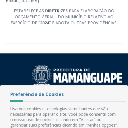
Baixar [13.72 MB]
ESTABELECE AS
DIRETRIZES
PARA ELABORAÇÃO DO
ORÇAMENTO GERAL DO MUNICÍPIO RELATIVO AO
EXERCÍCIO DE
“2024”
E ADOTA OUTRAS PROVIDÊNCIAS.
Preferência de Cookies
Rua do Imperador, 78, Centro
CEP: 58.280-000 - Mamanguape/PB
Fone: (83) 3292-2246
Usamos cookies e tecnologias semelhantes que são
Email: comunicacao@mamanguape.pb.gov.br
necessárias para operar o site. Você pode consentir com
o nosso uso de cookies clicando em "Aceitar" ou
Expediente: Segunda à Sexta, das 08h às 13h
gerenciar suas preferências clicando em “Minhas opções”.