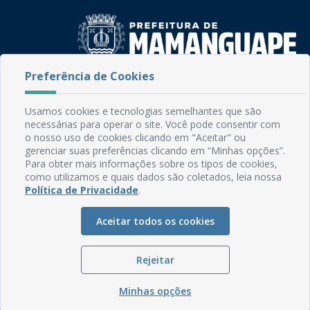
Preferência de Cookies
Rua do Imperador, 78, Centro
CEP: 58.280-000 - Mamanguape/PB
Usamos cookies e tecnologias semelhantes que são
Fone: (83) 3292-2246
necessárias para operar o site. Você pode consentir com
Email: comunicacao@mamanguape.pb.gov.br
o nosso uso de cookies clicando em "Aceitar" ou
Expediente: Segunda à Sexta, das 08h às 13h
gerenciar suas preferências clicando em “Minhas opções”.
Para obter mais informações sobre os tipos de cookies,
como utilizamos e quais dados são coletados, leia nossa
Mapa do Site
Política de Privacidade
.
Perguntas frequentes
Manual de Navegação
Aceitar todos os cookies
Glossário
Rejeitar
Ouvidoria
Serviços Internos
Minhas opções
Política de Privacidade