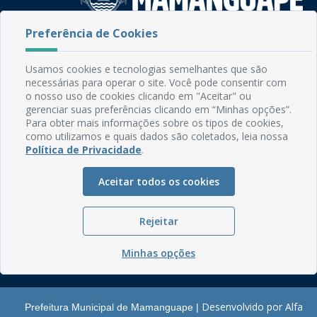
Preferência de Cookies
Rua do Imperador, 78, Centro
CEP: 58.280-000 - Mamanguape/PB
Usamos cookies e tecnologias semelhantes que são
Fone: (83) 3292-2246
necessárias para operar o site. Você pode consentir com
Email: comunicacao@mamanguape.pb.gov.br
o nosso uso de cookies clicando em "Aceitar" ou
Expediente: Segunda à Sexta, das 08h às 13h
gerenciar suas preferências clicando em “Minhas opções”.
Para obter mais informações sobre os tipos de cookies,
Mapa do Site
como utilizamos e quais dados são coletados, leia nossa
Política de Privacidade
.
Perguntas frequentes
Manual de Navegação
Aceitar todos os cookies
Glossário
Ouvidoria
Rejeitar
Serviços Internos
Minhas opções
Política de Privacidade
Desenvolvido por Alfa
Prefeitura Municipal de Mamanguape |