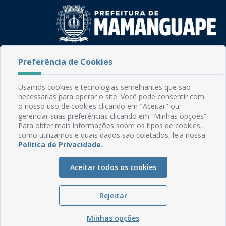
Rua do Imperador, 78, Centro
Preferência de Cookies
CEP: 58.280-000 - Mamanguape/PB
Fone: (83) 3292-2246
Usamos cookies e tecnologias semelhantes que são
Email: comunicacao@mamanguape.pb.gov.br
necessárias para operar o site. Você pode consentir com
Expediente: Segunda à Sexta, das 08h às 13h
o nosso uso de cookies clicando em "Aceitar" ou
gerenciar suas preferências clicando em “Minhas opções”.
Mapa do Site
Para obter mais informações sobre os tipos de cookies,
como utilizamos e quais dados são coletados, leia nossa
Perguntas frequentes
Política de Privacidade
.
Manual de Navegação
Aceitar todos os cookies
Glossário
Ouvidoria
Rejeitar
Serviços Internos
Política de Privacidade
Minhas opções