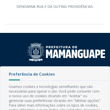
DENOMINA RUA E DÁ OUTRAS PROVIDÊNCIAS.
Rua do Imperador, 78, Centro
Preferência de Cookies
CEP: 58.280-000 - Mamanguape/PB
Fone: (83) 3292-2246
Email: comunicacao@mamanguape.pb.gov.br
Usamos cookies e tecnologias semelhantes que são
Expediente: Segunda à Sexta, das 08h às 13h
necessárias para operar o site. Você pode consentir com
o nosso uso de cookies clicando em "Aceitar" ou
gerenciar suas preferências clicando em “Minhas opções”.
Mapa do Site
Para obter mais informações sobre os tipos de cookies,
Perguntas frequentes
como utilizamos e quais dados são coletados, leia nossa