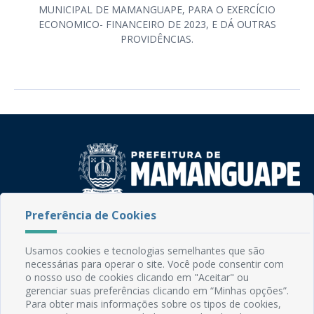
MUNICIPAL DE MAMANGUAPE, PARA O EXERCÍCIO
ECONOMICO- FINANCEIRO DE 2023, E DÁ OUTRAS
PROVIDÊNCIAS.
Preferência de Cookies
Rua do Imperador, 78, Centro
CEP: 58.280-000 - Mamanguape/PB
Fone: (83) 3292-2246
Usamos cookies e tecnologias semelhantes que são
Email: comunicacao@mamanguape.pb.gov.br
necessárias para operar o site. Você pode consentir com
o nosso uso de cookies clicando em "Aceitar" ou
Expediente: Segunda à Sexta, das 08h às 13h
gerenciar suas preferências clicando em “Minhas opções”.
Para obter mais informações sobre os tipos de cookies,
Mapa do Site