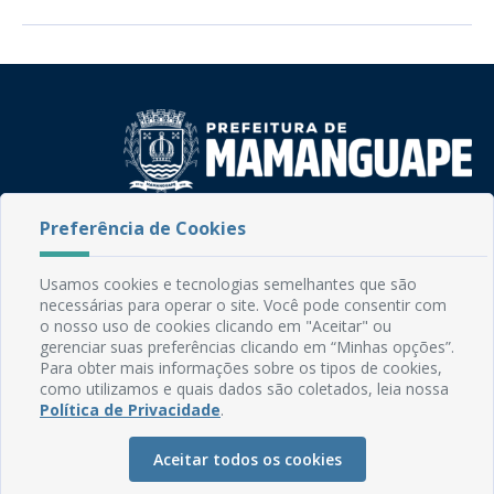
Preferência de Cookies
Rua do Imperador, 78, Centro
CEP: 58.280-000 - Mamanguape/PB
Fone: (83) 3292-2246
Usamos cookies e tecnologias semelhantes que são
Email: comunicacao@mamanguape.pb.gov.br
necessárias para operar o site. Você pode consentir com
Expediente: Segunda à Sexta, das 08h às 13h
o nosso uso de cookies clicando em "Aceitar" ou
gerenciar suas preferências clicando em “Minhas opções”.
Para obter mais informações sobre os tipos de cookies,
Mapa do Site
como utilizamos e quais dados são coletados, leia nossa
Perguntas frequentes
Política de Privacidade
.
Manual de Navegação
Aceitar todos os cookies
Glossário