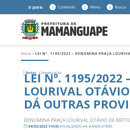
Ir para:
1
Conteúdo
2
Menu
3
Busca
Prefeitura
Início
LEI Nº. 1195/2022 – DENOMINA PRAÇA LOURIVA
de
LEI Nº. 1195/202
Autor:
Comunicação
LOURIVAL OTÁVIO D
Mamanguap
DÁ OUTRAS PROVI
DENOMINA PRAÇA LOURIVAL OTÁVIO DE BRITO (
–
04/03/2022 11H35
ATUALIZADO HÁ 4 ANOS ATRÁS