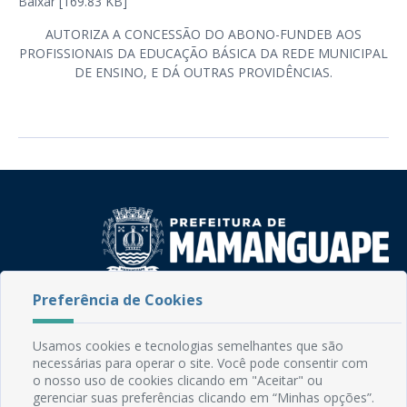
Baixar [169.83 KB]
AUTORIZA A CONCESSÃO DO ABONO-FUNDEB AOS
PROFISSIONAIS DA EDUCAÇÃO BÁSICA DA REDE MUNICIPAL
DE ENSINO, E DÁ OUTRAS PROVIDÊNCIAS.
Preferência de Cookies
Rua do Imperador, 78, Centro
CEP: 58.280-000 - Mamanguape/PB
Fone: (83) 3292-2246
Usamos cookies e tecnologias semelhantes que são
Email: comunicacao@mamanguape.pb.gov.br
necessárias para operar o site. Você pode consentir com
o nosso uso de cookies clicando em "Aceitar" ou
Expediente: Segunda à Sexta, das 08h às 13h
gerenciar suas preferências clicando em “Minhas opções”.