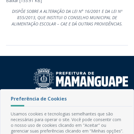
Baixar [153.91 KB]
DISPÕE SOBRE A ALTERAÇÃO DA LEI N° 16/2001 E DA LEI Nº
855/2013, QUE INSTITUI O CONSELHO MUNICIPAL DE
ALIMENTAÇÃO ESCOLAR – CAE E DÁ OUTRAS PROVIDÊNCIAS.
Preferência de Cookies
Rua do Imperador, 78, Centro
CEP: 58.280-000 - Mamanguape/PB
Fone: (83) 3292-2246
Usamos cookies e tecnologias semelhantes que são
Email: comunicacao@mamanguape.pb.gov.br
necessárias para operar o site. Você pode consentir com
o nosso uso de cookies clicando em "Aceitar" ou
Expediente: Segunda à Sexta, das 08h às 13h
gerenciar suas preferências clicando em “Minhas opções”.