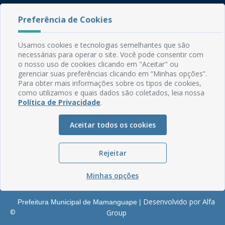
Rua do Imperador, 78, Centro
Preferência de Cookies
CEP: 58.280-000 - Mamanguape/PB
Fone: (83) 3292-2246
Usamos cookies e tecnologias semelhantes que são
Email: comunicacao@mamanguape.pb.gov.br
necessárias para operar o site. Você pode consentir com
Expediente: Segunda à Sexta, das 08h às 13h
o nosso uso de cookies clicando em "Aceitar" ou
gerenciar suas preferências clicando em “Minhas opções”.
Mapa do Site
Para obter mais informações sobre os tipos de cookies,
como utilizamos e quais dados são coletados, leia nossa
Perguntas frequentes
Política de Privacidade
.
Manual de Navegação
Aceitar todos os cookies
Glossário
Ouvidoria
Rejeitar
Serviços Internos
Política de Privacidade
Minhas opções
Desenvolvido por Alfa
Prefeitura Municipal de Mamanguape |
©
Group