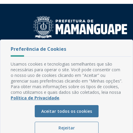
Rua do Imperador, 78, Centro
Preferência de Cookies
CEP: 58.280-000 - Mamanguape/PB
Fone: (83) 3292-2246
Usamos cookies e tecnologias semelhantes que são
Email: comunicacao@mamanguape.pb.gov.br
necessárias para operar o site. Você pode consentir com
Expediente: Segunda à Sexta, das 08h às 13h
o nosso uso de cookies clicando em "Aceitar" ou
gerenciar suas preferências clicando em “Minhas opções”.
Para obter mais informações sobre os tipos de cookies,
Mapa do Site
como utilizamos e quais dados são coletados, leia nossa
Perguntas frequentes
Política de Privacidade
.
Manual de Navegação
Aceitar todos os cookies
Glossário
Ouvidoria
Rejeitar
Serviços Internos