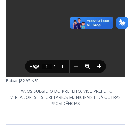
Baixar [82.95 KB]
FIXA OS SUBSÍDIO DO PREFEITO, VICE-PREFEITO,
VEREADORES E SECRETÁRIOS MUNICIPAIS E DÁ OUTRAS
PROVIDÊNCIAS.