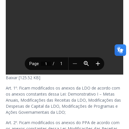
Baixar [125.52 KB]
Art. 1º. Ficam modificados os anexos da LDO de acordo com
os anexos constantes dessa Lei: Demonstrativo I – Metas
Anuais, Modificações das Receitas da LDO, Modificações das
Despesas de Capital da LDO, Modificações de Programas e
Ações Governamentais da LDO;
Art. 2º. Ficam modificados os anexos do PPA de acordo com
os anexos constantes dessa Lei: Modificações das Receitas