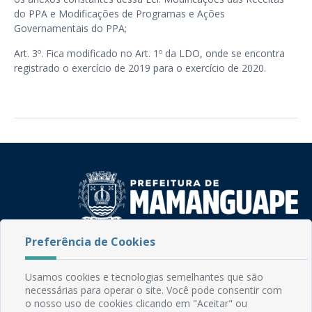
do PPA e Modificações de Programas e Ações
Governamentais do PPA;
Art. 3º. Fica modificado no Art. 1º da LDO, onde se encontra
registrado o exercício de 2019 para o exercício de 2020.
Preferência de Cookies
Rua do Imperador, 78, Centro
CEP: 58.280-000 - Mamanguape/PB
Fone: (83) 3292-2246
Usamos cookies e tecnologias semelhantes que são
necessárias para operar o site. Você pode consentir com
Email: comunicacao@mamanguape.pb.gov.br
o nosso uso de cookies clicando em "Aceitar" ou
Expediente: Segunda à Sexta, das 08h às 13h