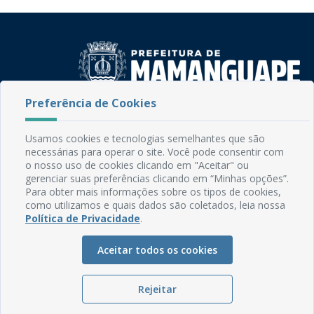
Preferência de Cookies
Rua do Imperador, 78, Centro
CEP: 58.280-000 - Mamanguape/PB
Usamos cookies e tecnologias semelhantes que são
Fone: (83) 3292-2246
necessárias para operar o site. Você pode consentir com
Email: comunicacao@mamanguape.pb.gov.br
o nosso uso de cookies clicando em "Aceitar" ou
Expediente: Segunda à Sexta, das 08h às 13h
gerenciar suas preferências clicando em “Minhas opções”.
Para obter mais informações sobre os tipos de cookies,
como utilizamos e quais dados são coletados, leia nossa
Mapa do Site
Política de Privacidade
.
Perguntas frequentes
Manual de Navegação
Aceitar todos os cookies
Glossário
Rejeitar
Ouvidoria
Serviços Internos