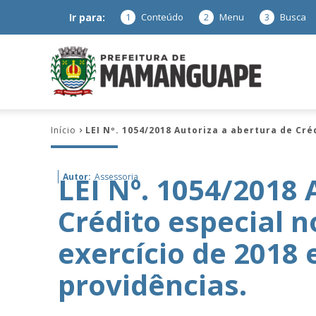
Ir para:
1
Conteúdo
2
Menu
3
Busca
Prefeitura
Início
LEI Nº. 1054/2018 Autoriza a abertura de Cr
de
LEI Nº. 1054/2018 
Autor:
Assessoria
Crédito especial 
Mamanguap
exercício de 2018 
providências.
–