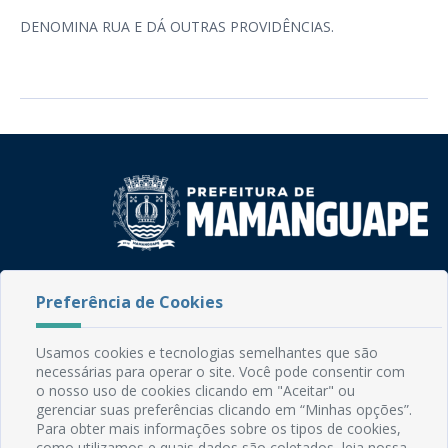
DENOMINA RUA E DÁ OUTRAS PROVIDÊNCIAS.
Rua do Imperador, 78, Centro
Preferência de Cookies
CEP: 58.280-000 - Mamanguape/PB
Fone: (83) 3292-2246
Email: comunicacao@mamanguape.pb.gov.br
Usamos cookies e tecnologias semelhantes que são
Expediente: Segunda à Sexta, das 08h às 13h
necessárias para operar o site. Você pode consentir com
o nosso uso de cookies clicando em "Aceitar" ou
gerenciar suas preferências clicando em “Minhas opções”.
Mapa do Site
Para obter mais informações sobre os tipos de cookies,
Perguntas frequentes
como utilizamos e quais dados são coletados, leia nossa