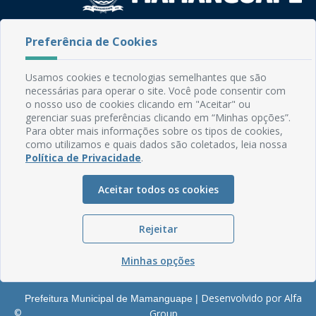
Rua do Imperador, 78, Centro
Preferência de Cookies
CEP: 58.280-000 - Mamanguape/PB
Fone: (83) 3292-2246
Usamos cookies e tecnologias semelhantes que são
Email: comunicacao@mamanguape.pb.gov.br
necessárias para operar o site. Você pode consentir com
Expediente: Segunda à Sexta, das 08h às 13h
o nosso uso de cookies clicando em "Aceitar" ou
gerenciar suas preferências clicando em “Minhas opções”.
Mapa do Site
Para obter mais informações sobre os tipos de cookies,
como utilizamos e quais dados são coletados, leia nossa
Perguntas frequentes
Política de Privacidade
.
Manual de Navegação
Aceitar todos os cookies
Glossário
Ouvidoria
Rejeitar
Serviços Internos
Política de Privacidade
Minhas opções
Desenvolvido por Alfa
Prefeitura Municipal de Mamanguape |
©
Group