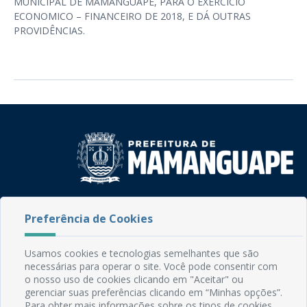
MUNICIPAL DE MAMANGUAPE, PARA O EXERCÍCIO
ECONOMICO – FINANCEIRO DE 2018, E DÁ OUTRAS
PROVIDÊNCIAS.
Rua do Imperador, 78, Centro
Preferência de Cookies
CEP: 58.280-000 - Mamanguape/PB
Fone: (83) 3292-2246
Email: comunicacao@mamanguape.pb.gov.br
Usamos cookies e tecnologias semelhantes que são
Expediente: Segunda à Sexta, das 08h às 13h
necessárias para operar o site. Você pode consentir com
o nosso uso de cookies clicando em "Aceitar" ou
gerenciar suas preferências clicando em “Minhas opções”.
Mapa do Site
Para obter mais informações sobre os tipos de cookies,