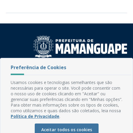
Preferência de Cookies
Rua do Imperador, 78, Centro
CEP: 58.280-000 - Mamanguape/PB
Fone: (83) 3292-2246
Usamos cookies e tecnologias semelhantes que são
Email: comunicacao@mamanguape.pb.gov.br
necessárias para operar o site. Você pode consentir com
Expediente: Segunda à Sexta, das 08h às 13h
o nosso uso de cookies clicando em "Aceitar" ou
gerenciar suas preferências clicando em “Minhas opções”.
Para obter mais informações sobre os tipos de cookies,
Mapa do Site
como utilizamos e quais dados são coletados, leia nossa
Perguntas frequentes
Política de Privacidade
.
Manual de Navegação
Aceitar todos os cookies
Glossário