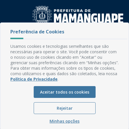
Preferência de Cookies
Rua do Imperador, 78, Centro
CEP: 58.280-000 - Mamanguape/PB
Usamos cookies e tecnologias semelhantes que são
Fone: (83) 3292-2246
necessárias para operar o site. Você pode consentir com
Email: comunicacao@mamanguape.pb.gov.br
o nosso uso de cookies clicando em "Aceitar" ou
Expediente: Segunda à Sexta, das 08h às 13h
gerenciar suas preferências clicando em “Minhas opções”.
Para obter mais informações sobre os tipos de cookies,
como utilizamos e quais dados são coletados, leia nossa
Mapa do Site
Política de Privacidade
.
Perguntas frequentes
Manual de Navegação
Aceitar todos os cookies
Glossário
Rejeitar
Ouvidoria
Serviços Internos
Minhas opções
Política de Privacidade