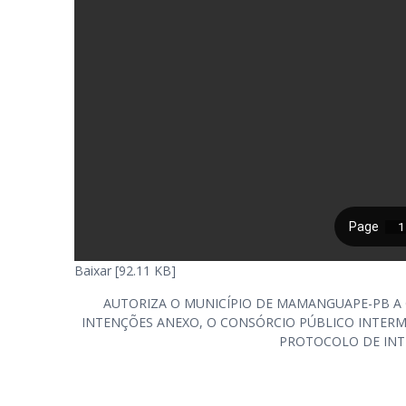
Baixar [92.11 KB]
AUTORIZA O MUNICÍPIO DE MAMANGUAPE-PB A
INTENÇÕES ANEXO, O CONSÓRCIO PÚBLICO INTERMU
PROTOCOLO DE INT