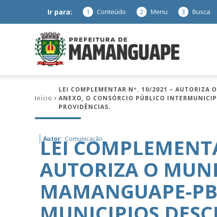
Ir para:
1
Conteúdo
2
Menu
3
Busca
Prefeitura
LEI COMPLEMENTAR Nº. 10/2021 – AUTORIZA
Início
ANEXO, O CONSÓRCIO PÚBLICO INTERMUNICIPA
de
PROVIDÊNCIAS.
LEI COMPLEMENTAR
Autor:
Comunicação
Mamanguap
AUTORIZA O MUNI
MAMANGUAPE-PB 
–
MUNICIPIOS DES