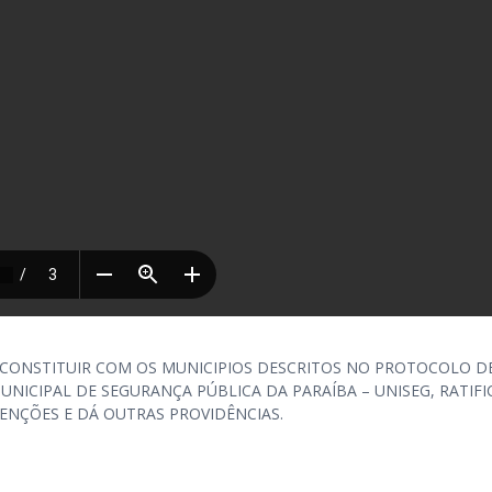
 CONSTITUIR COM OS MUNICIPIOS DESCRITOS NO PROTOCOLO D
NICIPAL DE SEGURANÇA PÚBLICA DA PARAÍBA – UNISEG, RATIFI
ENÇÕES E DÁ OUTRAS PROVIDÊNCIAS.