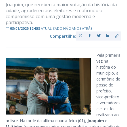
Joaquim, que recebeu a maior votação da história da
cidade, agradeceu aos eleitores e reafirmou o
compromisso com uma gestão moderna e
participativa.
03/01/2025 12H58
ATUALIZADO HÁ 2 ANOS ATRÁS
Compartilhe:
Pela primeira
vez na
história do
município, a
cerimônia de
posse de
prefeito,
vice-prefeito
e vereadores
eleitos foi
realizada ao
ar livre. Na tarde da última quarta-feira (01),
Joaquim
e
Miltinho
foram empossados como prefeito e vice-prefeito de