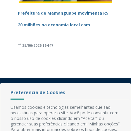
Prefeitura de Mamanguape movimenta R$
20 milhões na economia local com
pagamento de três folhas em menos de 30
25/06/2026 16H47
dias
Preferência de Cookies
Usamos cookies e tecnologias semelhantes que são
necessárias para operar o site. Você pode consentir com
o nosso uso de cookies clicando em "Aceitar" ou
Rua do Imperador, 78, Centro
gerenciar suas preferências clicando em “Minhas opções”.
CEP: 58.280-000 - Mamanguape/PB
Para obter mais informações sobre os tipos de cookies,