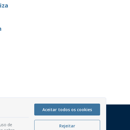
iza
m
Aceitar todos os cookies
Mapa do Site
Perguntas frequentes
 uso de
Rejeitar