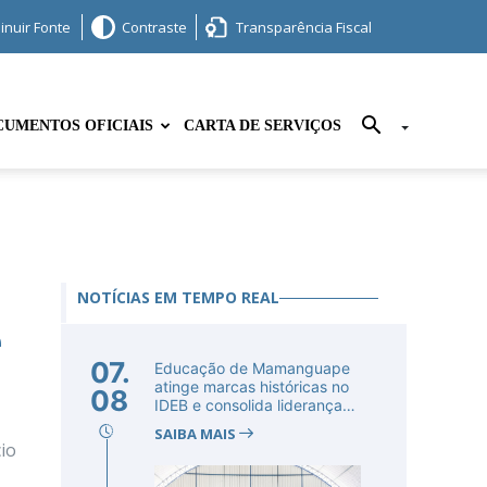
inuir Fonte
Contraste
Transparência Fiscal
UMENTOS OFICIAIS
CARTA DE SERVIÇOS
NOTÍCIAS EM TEMPO REAL
e
07.
Educação de Mamanguape
atinge marcas históricas no
08
IDEB e consolida liderança
no...
SAIBA MAIS
io