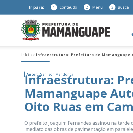
Ir para:
1
Conteúdo
2
Menu
3
Busca
Prefeitura
Início
Infraestrutura: Prefeitura de Mamanguape
de
Infraestrutura: Pr
Autor:
Genilson Mendonça
Mamanguape Auto
Mamanguap
Oito Ruas em Ca
O prefeito Joaquim Fernandes assinou na tarde de
–
imediato das obras de pavimentação em paralele