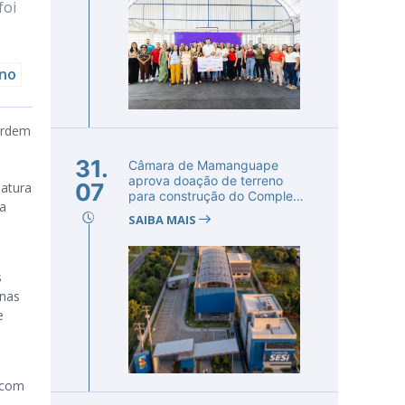
foi
ano
 Ordem
31.
Câmara de Mamanguape
aprova doação de terreno
07
natura
para construção do Complexo
da
Educac...
SAIBA MAIS
s
 nas
e
 com