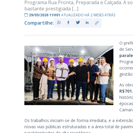
Programa Rua Pronta, Preparada e Calçada. A sol
bastante prestigiada […]
29/05/2026 11H01
ATUALIZADO HÁ 2 MESES ATRÁS
Compartilhe:
PB
O pref
de Ser
paral
Progr
ocorre
gestão
As obr
R$701.
histór
épocas
Camara
Os trabalhos iniciam-se de forma imediata, e a extensã
novas vias públicas estruturadas e a área total de pa
paralelepípedos de alta resistência.