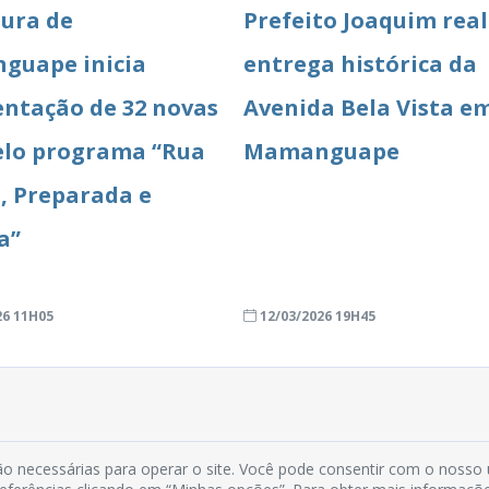
tura de
Prefeito Joaquim real
guape inicia
entrega histórica da
ntação de 32 novas
Avenida Bela Vista e
elo programa “Rua
Mamanguape
, Preparada e
a”
26 11H05
12/03/2026 19H45
o necessárias para operar o site. Você pode consentir com o nosso
Rua do Imperador, 78, Centro