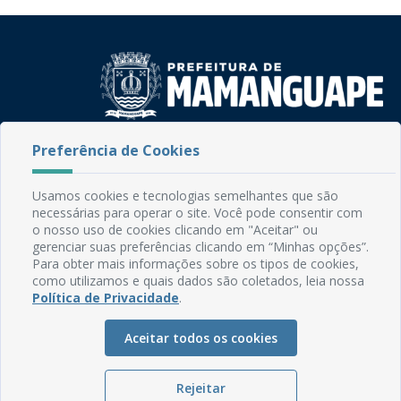
Rua do Imperador, 78, Centro
Preferência de Cookies
CEP: 58.280-000 - Mamanguape/PB
Fone: (83) 3292-2246
Usamos cookies e tecnologias semelhantes que são
Email: comunicacao@mamanguape.pb.gov.br
necessárias para operar o site. Você pode consentir com
Expediente: Segunda à Sexta, das 08h às 13h
o nosso uso de cookies clicando em "Aceitar" ou
gerenciar suas preferências clicando em “Minhas opções”.
Para obter mais informações sobre os tipos de cookies,
Mapa do Site
como utilizamos e quais dados são coletados, leia nossa
Perguntas frequentes
Política de Privacidade
.
Manual de Navegação
Aceitar todos os cookies
Glossário
Ouvidoria
Rejeitar
Serviços Internos