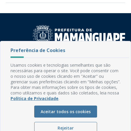
Preferência de Cookies
Rua do Imperador, 78, Centro
CEP: 58.280-000 - Mamanguape/PB
Usamos cookies e tecnologias semelhantes que são
Fone: (83) 3292-2246
necessárias para operar o site. Você pode consentir com
Email: comunicacao@mamanguape.pb.gov.br
o nosso uso de cookies clicando em "Aceitar" ou
Expediente: Segunda à Sexta, das 08h às 13h
gerenciar suas preferências clicando em “Minhas opções”.
Para obter mais informações sobre os tipos de cookies,
como utilizamos e quais dados são coletados, leia nossa
Mapa do Site
Política de Privacidade
.
Perguntas frequentes
Aceitar todos os cookies
Manual de Navegação
Glossário
Rejeitar
Ouvidoria