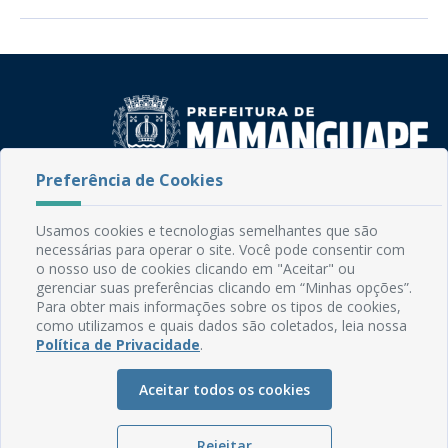
Preferência de Cookies
Rua do Imperador, 78, Centro
CEP: 58.280-000 - Mamanguape/PB
Usamos cookies e tecnologias semelhantes que são
Fone: (83) 3292-2246
necessárias para operar o site. Você pode consentir com
Email: comunicacao@mamanguape.pb.gov.br
o nosso uso de cookies clicando em "Aceitar" ou
Expediente: Segunda à Sexta, das 08h às 13h
gerenciar suas preferências clicando em “Minhas opções”.
Para obter mais informações sobre os tipos de cookies,
como utilizamos e quais dados são coletados, leia nossa
Mapa do Site
Política de Privacidade
.
Perguntas frequentes
Aceitar todos os cookies
Manual de Navegação
Glossário
Rejeitar