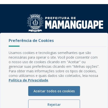
Rua do Imperador, 78, Centro
Preferência de Cookies
CEP: 58.280-000 - Mamanguape/PB
Fone: (83) 3292-2246
Usamos cookies e tecnologias semelhantes que são
Email: comunicacao@mamanguape.pb.gov.br
necessárias para operar o site. Você pode consentir com
Expediente: Segunda à Sexta, das 08h às 13h
o nosso uso de cookies clicando em "Aceitar" ou
gerenciar suas preferências clicando em “Minhas opções”.
Para obter mais informações sobre os tipos de cookies,
Mapa do Site
como utilizamos e quais dados são coletados, leia nossa
Perguntas frequentes
Política de Privacidade
.
Manual de Navegação
Aceitar todos os cookies
Glossário
Ouvidoria
Rejeitar
Serviços Internos