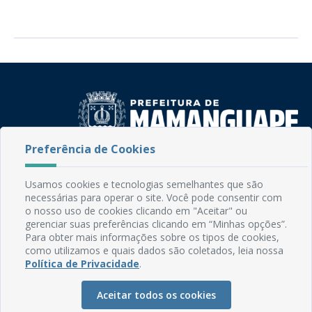
Preferência de Cookies
Rua do Imperador, 78, Centro
CEP: 58.280-000 - Mamanguape/PB
Usamos cookies e tecnologias semelhantes que são
Fone: (83) 3292-2246
necessárias para operar o site. Você pode consentir com
Email: comunicacao@mamanguape.pb.gov.br
o nosso uso de cookies clicando em "Aceitar" ou
gerenciar suas preferências clicando em “Minhas opções”.
Expediente: Segunda à Sexta, das 08h às 13h
Para obter mais informações sobre os tipos de cookies,
como utilizamos e quais dados são coletados, leia nossa
Mapa do Site
Política de Privacidade
.
Perguntas frequentes
Aceitar todos os cookies
Manual de Navegação