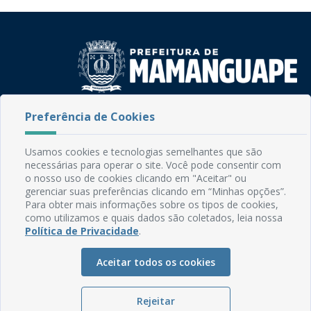
Rua do Imperador, 78, Centro
Preferência de Cookies
CEP: 58.280-000 - Mamanguape/PB
Fone: (83) 3292-2246
Usamos cookies e tecnologias semelhantes que são
Email: comunicacao@mamanguape.pb.gov.br
necessárias para operar o site. Você pode consentir com
Expediente: Segunda à Sexta, das 08h às 13h
o nosso uso de cookies clicando em "Aceitar" ou
gerenciar suas preferências clicando em “Minhas opções”.
Para obter mais informações sobre os tipos de cookies,
Mapa do Site
como utilizamos e quais dados são coletados, leia nossa
Perguntas frequentes
Política de Privacidade
.
Manual de Navegação
Aceitar todos os cookies
Glossário
Ouvidoria
Rejeitar
Serviços Internos