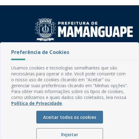
Rua do Imperador, 78, Centro
Preferência de Cookies
CEP: 58.280-000 - Mamanguape/PB
Fone: (83) 3292-2246
Usamos cookies e tecnologias semelhantes que são
Email: comunicacao@mamanguape.pb.gov.br
necessárias para operar o site. Você pode consentir com
Expediente: Segunda à Sexta, das 08h às 13h
o nosso uso de cookies clicando em "Aceitar" ou
gerenciar suas preferências clicando em “Minhas opções”.
Para obter mais informações sobre os tipos de cookies,
Mapa do Site
como utilizamos e quais dados são coletados, leia nossa
Perguntas frequentes
Política de Privacidade
.
Manual de Navegação
Aceitar todos os cookies
Glossário
Ouvidoria
Rejeitar
Serviços Internos