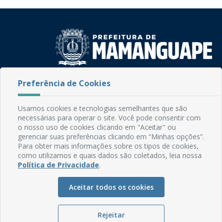
Rua do Imperador, 78, Centro
Preferência de Cookies
CEP: 58.280-000 - Mamanguape/PB
Fone: (83) 3292-2246
Usamos cookies e tecnologias semelhantes que são
Email: comunicacao@mamanguape.pb.gov.br
necessárias para operar o site. Você pode consentir com
Expediente: Segunda à Sexta, das 08h às 13h
o nosso uso de cookies clicando em "Aceitar" ou
gerenciar suas preferências clicando em “Minhas opções”.
Para obter mais informações sobre os tipos de cookies,
Mapa do Site
como utilizamos e quais dados são coletados, leia nossa
Perguntas frequentes
Política de Privacidade
.
Manual de Navegação
Aceitar todos os cookies
Glossário
Ouvidoria
Rejeitar
Serviços Internos