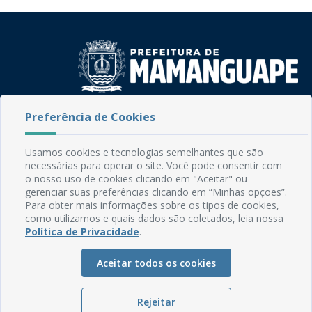
Rua do Imperador, 78, Centro
Preferência de Cookies
CEP: 58.280-000 - Mamanguape/PB
Fone: (83) 3292-2246
Usamos cookies e tecnologias semelhantes que são
Email: comunicacao@mamanguape.pb.gov.br
necessárias para operar o site. Você pode consentir com
Expediente: Segunda à Sexta, das 08h às 13h
o nosso uso de cookies clicando em "Aceitar" ou
gerenciar suas preferências clicando em “Minhas opções”.
Para obter mais informações sobre os tipos de cookies,
Mapa do Site
como utilizamos e quais dados são coletados, leia nossa
Perguntas frequentes
Política de Privacidade
.
Manual de Navegação
Aceitar todos os cookies
Glossário
Ouvidoria
Rejeitar
Serviços Internos